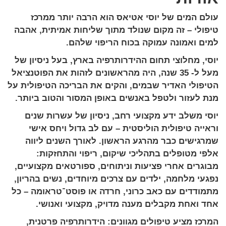
עולם המים של יוסי אטיאס הוא הרבה יותר ממרכז
טיפולי – זה מקום שנולד מתוך שליחות אמיתית, אהבה
למים ואמונה עמוקה בכוח הריפוי שלהם.
יוסי, מחלוצי תחום ההידרותרפיה בארץ, בעל ניסיון של
מעל ל- 35 שנה, היה מהראשונים לזהות את הפוטנציאל
הטיפולי האדיר שבמים, והקים את הבריכה הטיפולית על
מנת לעזור ולטפל באנשים באופן המסור והטוב ביותר.
יוסי משלב ידע מקצועי רחב, ניסיון של עשרות שנים
וראייה טיפולית הוליסטית – עם לב גדול ויחס אישי
שמרגישים כבר מהרגע הראשון. לאורך השנים ליווה
אלפי מטופלים בתהליכי שיקום, ריפוי והתחזקות:
מבוגרים אחרי פציעות וניתוחים, ספורטאים מקצועיים,
נפגעי מלחמה, ילדים עם צרכים מיוחדים, נשים בהריון,
מתמודדים עם כאב כרוני, חרדה או פוסט־טראומה – כל
אחד ואחת מקבלים מענה מדויק, מקצועי ואנושי.
המרכז מציע טיפולים מגוונים: הידרותרפיה פרטנית,