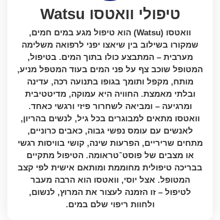
טיפולי וואטסו Watsu
וואטסו (Watsu) הוא טיפול מגע במים חמים,
שמקורו בשילוב בין שיאצו יפני לרפואה משלימה
מערבית – המתבצע כולו בתוך המים. בטיפול,
המטופל שוכב צף על פני המים בעוד המטפל מניע,
מותח, מקפל ותומך בגופו בתנועה רכה, עדינה
ובלתי מאמצת. החוויה היא עמוקה, מדיטטיבית
ומרגיעה – ומביאה לשחרור פיזי ורגשי כאחד.
וואטסו מתאים למבוגרים בכל גיל, לנשים בהריון,
לאנשים עם עומס נפשי גבוה, כאבים כרוניים,
מתחים שריריים, הפרעות שינה, קושי בוויסות רגשי
או מצבים של פוסט־טראומה. הטיפול מתקיים
בבריכה טיפולית מחוממת ומותאם אישית לפי קצב
המטופל. אצל יוסי, וואטסו הוא הרבה מעבר
לטיפול – זו הזמנה לעצור את המרוץ, לנשום,
ולחוות ריפוי שלם במים.